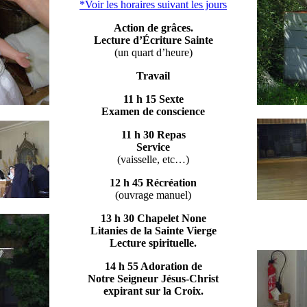
*Voir les horaires suivant les jours
Action de grâces.
Lecture d’Écriture Sainte
(un quart d’heure)
Travail
11 h 15 Sexte
Examen de conscience
11 h 30 Repas
Service
(vaisselle, etc…)
12 h 45 Récréation
(ouvrage manuel)
13 h 30
Chapelet None
Litanies de la Sainte Vierge
Lecture spirituelle.
14 h 55 Adoration de
Notre Seigneur Jésus-Christ
expirant sur la Croix.