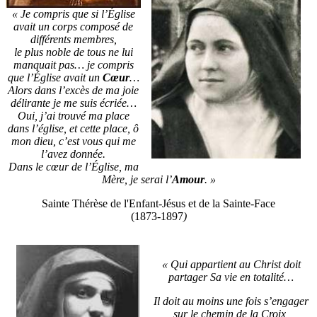
« Je compris que si l’Église
avait un corps composé de
différents membres,
le plus noble de tous ne lui
manquait pas… je compris
que l’Église avait un
Cœur
…
Alors dans l’excès de ma joie
délirante je me suis écriée…
Oui, j’ai trouvé ma place
dans l’église, et cette place, ô
mon dieu, c’est vous qui me
l’avez donnée.
Dans le cœur de l’Église, ma
Mère, je serai l’
Amour
. »
Sainte Thérèse de l'Enfant-Jésus et de la Sainte-Face
(1873-1897
)
« Qui appartient au Christ doit
partager Sa vie en totalité…
Il doit au moins une fois s’engager
sur le chemin de la Croix,